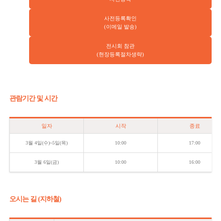
사전등록확인
(이메일 발송)
전시회 참관
(현장등록절차생략)
관람기간 및 시간
일자
시작
종료
3월 4일(수)~5일(목)
10:00
17:00
3월 6일(금)
10:00
16:00
오시는 길 (지하철)