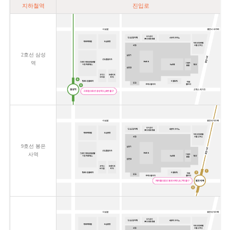
지하철역
진입로
2호선 삼성
역
9호선 봉은
사역